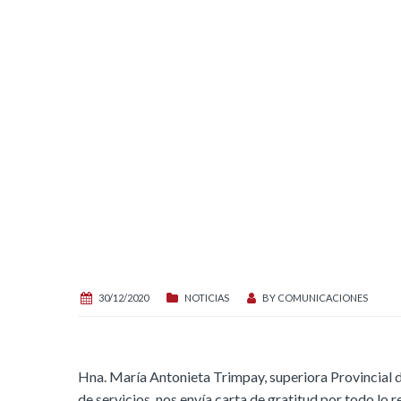
30/12/2020
NOTICIAS
BY
COMUNICACIONES
Hna. María Antonieta Trimpay, superiora Provincial d
de servicios, nos envía carta de gratitud por todo lo 