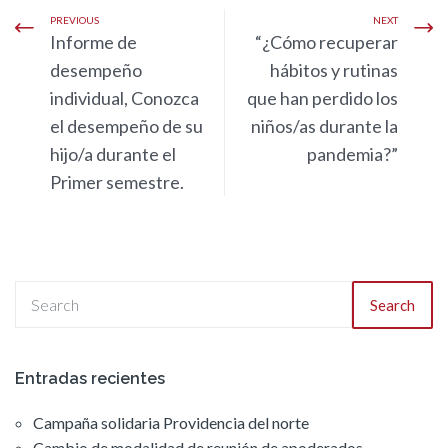
PREVIOUS
NEXT
Informe de
“¿Cómo recuperar
desempeño
hábitos y rutinas
individual, Conozca
que han perdido los
el desempeño de su
niños/as durante la
hijo/a durante el
pandemia?”
Primer semestre.
Search
Entradas recientes
Campaña solidaria Providencia del norte
Cambio de modalidad de reunión de apoderados