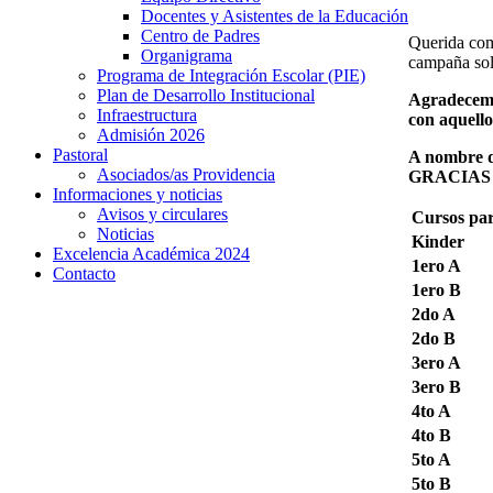
Docentes y Asistentes de la Educación
Centro de Padres
Querida com
Organigrama
campaña sol
Programa de Integración Escolar (PIE)
Plan de Desarrollo Institucional
Agradecemos
Infraestructura
con aquello
Admisión 2026
Pastoral
A nombre d
Asociados/as Providencia
GRACIAS 
Informaciones y noticias
Avisos y circulares
Cursos par
Noticias
Kinder
Excelencia Académica 2024
1ero A
Contacto
1ero B
2do A
2do B
3ero A
3ero B
4to A
4to B
5to A
5to B