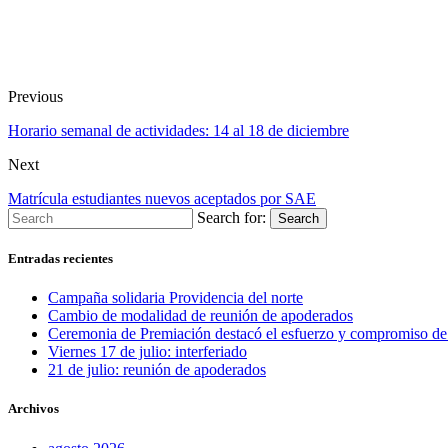
Previous
Horario semanal de actividades: 14 al 18 de diciembre
Next
Matrícula estudiantes nuevos aceptados por SAE
Search for:
Search
Entradas recientes
Campaña solidaria Providencia del norte
Cambio de modalidad de reunión de apoderados
Ceremonia de Premiación destacó el esfuerzo y compromiso de 
Viernes 17 de julio: interferiado
21 de julio: reunión de apoderados
Archivos